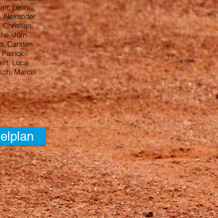
rr, Leon
, Alexander
, Christian
che, Jörn
p, Carsten
 Patrick
ert, Luca
ch, Marcel
elplan