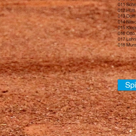
011
Schna
012 Hüls
013 Dolff
014 Nits
015 Klop
016 Otto,
017 Lehn
018 Muns
Spi