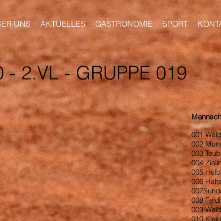
BER UNS
AKTUELLES
GASTRONOMIE
SPORT
KONT
 - 2.VL - GRUPPE 019
Mannscha
001 Wald
002 Muns
003 Teub
004 Ziel
005 He
006 Hahs
007Sunde
008 Feld
009 Wald
010 Klein