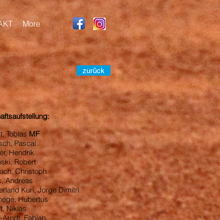
AKT
More
zurück
ftsaufstellung:
t, Tobias
MF
ch, Pascal
er, Hendrik
inski, Robert
lbach, Christoph
, Andreas
rland Kuri, Jorge Dimitri
hege, Hubertus
t, Niklas
-Arndt, Fabian