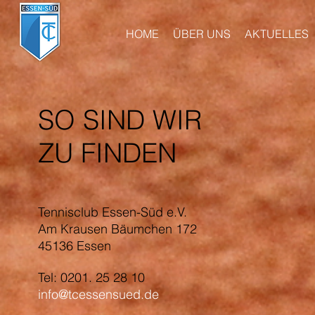
HOME
ÜBER UNS
AKTUELLES
SO SIND WIR
ZU FINDEN
Tennisclub Essen-Süd e.V.
Am Krausen Bäumchen 172
45136 Essen
Tel: 0201. 25 28 10
info@tcessensued.de