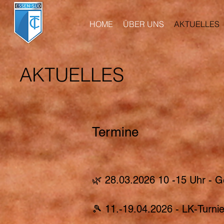
HOME
ÜBER UNS
AKTUELLES
AKTUELLES
Termine
🌿 28.03.2026 10 -15 Uhr - G
🎾 11.-19.04.2026 - LK-Turn