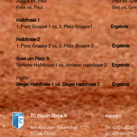
Justus vs. Paul Paul vs. Grea
Felix vs. Paul Ben vs. Grea
Halbfinale 1
1. Platz Gruppe 1 vs. 2. Platz Gruppe1
Ergebnis
Halbfinale 2
1. Platz Gruppe 2 vs. 2. Platz Gruppe 2
Ergebnis
Spiel um Platz 3
Verlierer Halbfinale 1 vs. Verlierer Halbfinale 2
Ergebnis
Finale
Sieger Halbfinale 1 vs. Sieger Halbfinale 2 Ergebnis
TC Essen Süd e.V.
Kontakt:
Am Krausen Bäumchen 172
Tel.
0201 25281
45136 Essen
info@tcessensu