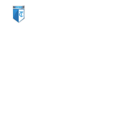
TC Essen Süd e.V.
Kontakt:
Am Krausen Bäumchen 172
Tel.
0201 25281
45136 Essen
info@tcessensu